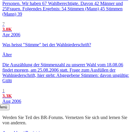
Personen. Wir haben 67 Wahlberechtigte. Davon 42 Männer und
25Frauen. Folgendes Ergebnis: 54 Stimmen (Mann) 45 Stimmen
(Mann) 39
7
3.0K
Apr 2006
Was heisst "Stimme" bei der Wahlniederschrift?
Älter
Die Auszählung der Stimmenzahl zu unserer Wahl vom 18.08.06
findet morgen, am 25.08.2006 statt. Frage zum Ausfüllen der
Wahlniederschrift, hier steht: Abgegebene Stimmen: davon ungültig:
Gülti
1
3.3K
Aug 2006
enü
Werden Sie Teil des BR-Forums. Vernetzen Sie sich und lernen Sie
von anderen.