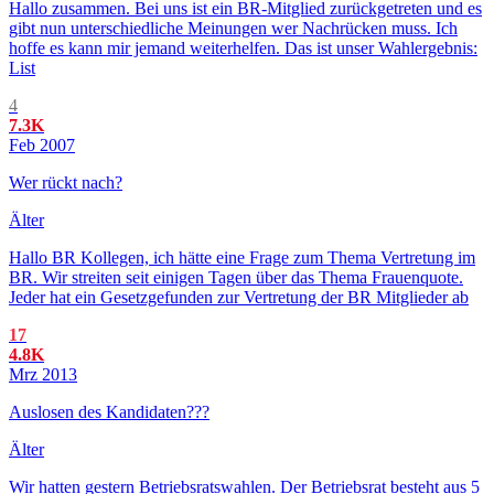
Hallo zusammen. Bei uns ist ein BR-Mitglied zurückgetreten und es
gibt nun unterschiedliche Meinungen wer Nachrücken muss. Ich
hoffe es kann mir jemand weiterhelfen. Das ist unser Wahlergebnis:
List
4
7.3K
Feb 2007
Wer rückt nach?
Älter
Hallo BR Kollegen, ich hätte eine Frage zum Thema Vertretung im
BR. Wir streiten seit einigen Tagen über das Thema Frauenquote.
Jeder hat ein Gesetzgefunden zur Vertretung der BR Mitglieder ab
17
4.8K
Mrz 2013
Auslosen des Kandidaten???
Älter
Wir hatten gestern Betriebsratswahlen. Der Betriebsrat besteht aus 5