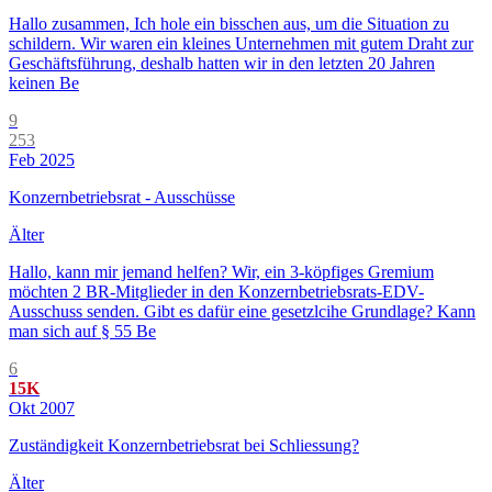
Hallo zusammen, Ich hole ein bisschen aus, um die Situation zu
schildern. Wir waren ein kleines Unternehmen mit gutem Draht zur
Geschäftsführung, deshalb hatten wir in den letzten 20 Jahren
keinen Be
9
253
Feb 2025
Konzernbetriebsrat - Ausschüsse
Älter
Hallo, kann mir jemand helfen? Wir, ein 3-köpfiges Gremium
möchten 2 BR-Mitglieder in den Konzernbetriebsrats-EDV-
Ausschuss senden. Gibt es dafür eine gesetzlcihe Grundlage? Kann
man sich auf § 55 Be
6
15K
Okt 2007
Zuständigkeit Konzernbetriebsrat bei Schliessung?
Älter