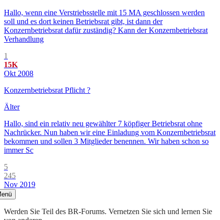
Hallo, wenn eine Verstriebsstelle mit 15 MA geschlossen werden
soll und es dort keinen Betriebsrat gibt, ist dann der
Konzernbetriebsrat dafür zuständig? Kann der Konzernbetriebsrat
Verhandlung
1
15K
Okt 2008
Konzernbetriebsrat Pflicht ?
Älter
Hallo, sind ein relativ neu gewählter 7 köpfiger Betriebsrat ohne
Nachrücker. Nun haben wir eine Einladung vom Konzernbetriebsrat
bekommen und sollen 3 Mitglieder benennen. Wir haben schon so
immer Sc
5
245
Nov 2019
enü
Werden Sie Teil des BR-Forums. Vernetzen Sie sich und lernen Sie