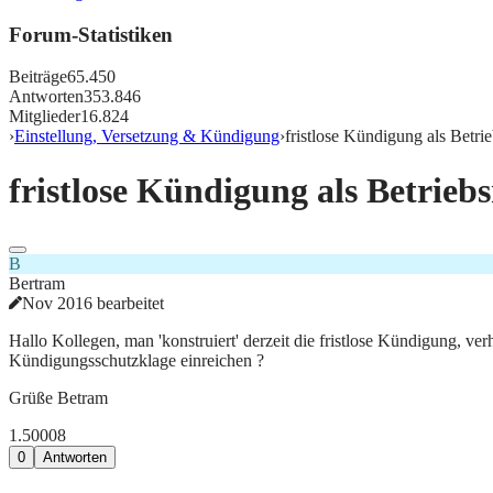
Forum-Statistiken
Beiträge
65.450
Antworten
353.846
Mitglieder
16.824
›
Einstellung, Versetzung & Kündigung
›
fristlose Kündigung als Betrie
fristlose Kündigung als Betriebs
B
Bertram
Nov 2016 bearbeitet
Hallo Kollegen, man 'konstruiert' derzeit die fristlose Kündigung, ve
Kündigungsschutzklage einreichen ?
Grüße Betram
1.500
0
8
0
Antworten