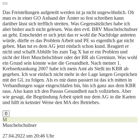
Das Freistellungen aufgeteilt werden ist ja nicht ungewöhnlich. Ob
man es in einer GO Anhand der Ämter so fest schreiben kann
darüber lässt sich trefflich streiten. Was Gegensätzliches habe ich
aber bisher auch nicht gelesen. Was den evtl. BRV Muschelschubser
an geht. Entscheidet er sich jetzt das er wohl die Nachfolge antreten
würde, dürfte es das Problem Arbeit und PE so eigentlich gar nicht
geben. Man tut es dem AG jetzt einfach schon kund. Reagiert er
nicht und schafft Abhilfe bis zum Tag X hat er ein Problem und
nicht der Herr Muschelschbser oder der BR als Gremium. Was wohl
ein Grund sein könnte wäre die Gesundheit. Nach meiner 1.
Krebserkrankung 2007 habe ich mein Amt als Stelli im KBR ab
gegeben. Ich war einfach nicht mehr in der Lage langen Gesprächen
mit der GL zu folgen. Als es mir dann passiert ist das ich mitten in
Verhandlungen sogar eingeschlafen bin, bin ich ganz aus dem KBR
raus. Also kann ich den Passus Gesundheit nach vollziehen. Aber
wie gesagt, die Begründung Arbeit spielt nur dem AG in die Karten
und hilft in keinster Weise den MA des Betriebes.
0
M
Muschelschubser
27.04.2022 um 20:46 Uhr