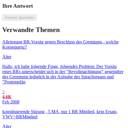
Ihre Antwort
Antwort absenden
Verwandte Themen
Alleingang BR-Vorsitz gegen Beschluss des Gremiums - welche
Konsequenz?
Älter
Hallo, ich habe folgende Frage, folgendes Problem: Der Vorsitz
eines BRs unterscheidet sich in der "Bevollmächtigung" gegenüber
des Gremiums lediglich in der Aufgabe des Sprachorgans und
"Postempfän
5
4.6K
Feb 2008
konstituierende Sitzung , 5 MA, nur 1 BR Mitglied, kein Ersatz,
VWV=BRMitglied
Älter