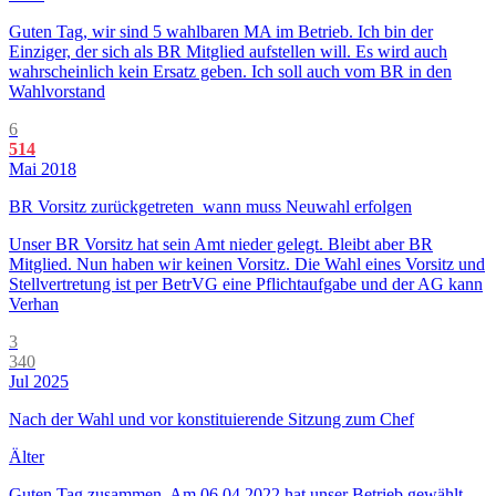
Guten Tag, wir sind 5 wahlbaren MA im Betrieb. Ich bin der
Einziger, der sich als BR Mitglied aufstellen will. Es wird auch
wahrscheinlich kein Ersatz geben. Ich soll auch vom BR in den
Wahlvorstand
6
514
Mai 2018
BR Vorsitz zurückgetreten_wann muss Neuwahl erfolgen
Unser BR Vorsitz hat sein Amt nieder gelegt. Bleibt aber BR
Mitglied. Nun haben wir keinen Vorsitz. Die Wahl eines Vorsitz und
Stellvertretung ist per BetrVG eine Pflichtaufgabe und der AG kann
Verhan
3
340
Jul 2025
Nach der Wahl und vor konstituierende Sitzung zum Chef
Älter
Guten Tag zusammen, Am 06.04.2022 hat unser Betrieb gewählt