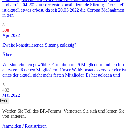
und am 12.04.2022 unsere erste konstituierende Sitzung. Der Chef
ist aktuell etwas erbost, da seit 20.03.2022 die Corona Maßnahmen
in den
8
508
Apr 2022
Zweite konstituierende Sitzung zulässig?
Älter
Wir sind ein neu gewähltes Gremium mit 9 Mitgliedern und ich bin
eines von 6 neuen Mitgliedern. Unser Wahlvorstandsvorsitzender ist
eines der aktuell nicht mehr festen Mitglieder. Er hat geladen und
5
482
Mai 2022
enü
Werden Sie Teil des BR-Forums. Vernetzen Sie sich und lernen Sie
von anderen.
Anmelden / Registrieren