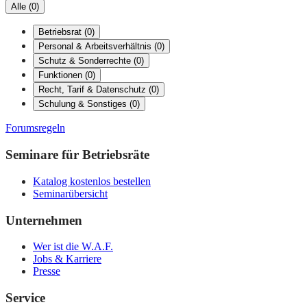
Alle
(
0
)
Betriebsrat
(
0
)
Personal & Arbeitsverhältnis
(
0
)
Schutz & Sonderrechte
(
0
)
Funktionen
(
0
)
Recht, Tarif & Datenschutz
(
0
)
Schulung & Sonstiges
(
0
)
Forumsregeln
Seminare für Betriebsräte
Katalog kostenlos bestellen
Seminarübersicht
Unternehmen
Wer ist die W.A.F.
Jobs & Karriere
Presse
Service