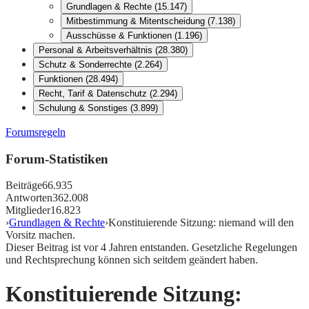
Grundlagen & Rechte
(
15.147
)
Mitbestimmung & Mitentscheidung
(
7.138
)
Ausschüsse & Funktionen
(
1.196
)
Personal & Arbeitsverhältnis
(
28.380
)
Schutz & Sonderrechte
(
2.264
)
Funktionen
(
28.494
)
Recht, Tarif & Datenschutz
(
2.294
)
Schulung & Sonstiges
(
3.899
)
Forumsregeln
Forum-Statistiken
Beiträge
66.935
Antworten
362.008
Mitglieder
16.823
›
Grundlagen & Rechte
›
Konstituierende Sitzung: niemand will den
Vorsitz machen.
Dieser Beitrag ist vor
4
Jahren entstanden. Gesetzliche Regelungen
und Rechtsprechung können sich seitdem geändert haben.
Konstituierende Sitzung: