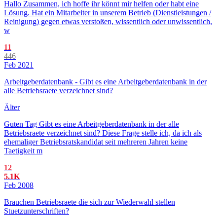
Hallo Zusammen, ich hoffe ihr könnt mir helfen oder habt eine
Lösung. Hat ein Mitarbeiter in unserem Betrieb (Dienstleistungen /
Reinigung) gegen etwas verstoßen, wissentlich oder unwissentlich,
w
11
446
Feb 2021
Arbeitgeberdatenbank - Gibt es eine Arbeitgeberdatenbank in der
alle Betriebsraete verzeichnet sind?
Älter
Guten Tag Gibt es eine Arbeitgeberdatenbank in der alle
Betriebsraete verzeichnet sind? Diese Frage stelle ich, da ich als
ehemaliger Betriebsratskandidat seit mehreren Jahren keine
Taetigkeit m
12
5.1K
Feb 2008
Brauchen Betriebsraete die sich zur Wiederwahl stellen
Stuetzunterschriften?