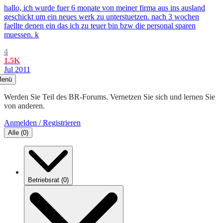
hallo, ich wurde fuer 6 monate von meiner firma aus ins ausland
geschickt um ein neues werk zu unterstuetzen. nach 3 wochen
faellte denen ein das ich zu teuer bin bzw die personal sparen
muessen. k
4
1.5K
Jul 2011
enü
Werden Sie Teil des BR-Forums. Vernetzen Sie sich und lernen Sie
von anderen.
Anmelden / Registrieren
Alle
(
0
)
Betriebsrat
(
0
)