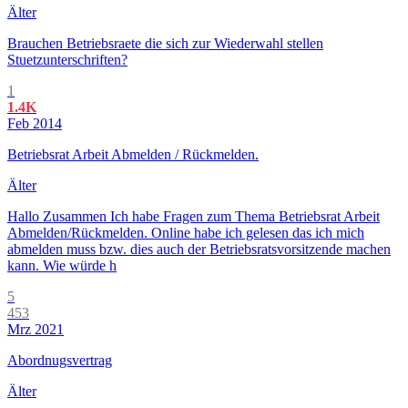
Älter
Brauchen Betriebsraete die sich zur Wiederwahl stellen
Stuetzunterschriften?
1
1.4K
Feb 2014
Betriebsrat Arbeit Abmelden / Rückmelden.
Älter
Hallo Zusammen Ich habe Fragen zum Thema Betriebsrat Arbeit
Abmelden/Rückmelden. Online habe ich gelesen das ich mich
abmelden muss bzw. dies auch der Betriebsratsvorsitzende machen
kann. Wie würde h
5
453
Mrz 2021
Abordnugsvertrag
Älter