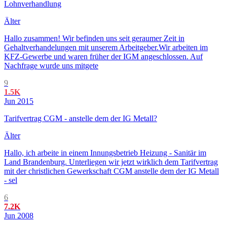
Lohnverhandlung
Älter
Hallo zusammen! Wir befinden uns seit geraumer Zeit in
Gehaltverhandelungen mit unserem Arbeitgeber.Wir arbeiten im
KFZ-Gewerbe und waren früher der IGM angeschlossen. Auf
Nachfrage wurde uns mitgete
9
1.5K
Jun 2015
Tarifvertrag CGM - anstelle dem der IG Metall?
Älter
Hallo, ich arbeite in einem Innungsbetrieb Heizung - Sanitär im
Land Brandenburg. Unterliegen wir jetzt wirklich dem Tarifvertrag
mit der christlichen Gewerkschaft CGM anstelle dem der IG Metall
- sel
6
7.2K
Jun 2008