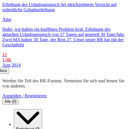
Erhöhung des Urlaubsanspruch bei gleichzeitigem Verzicht auf
ordentliche Gehaltserhöhung
Älter
Hallo, wir haben ein kniffliges Problem bzgl. Erhöhung des
aktuellen Urlaubsanspruch von 27 Tagen auf generell 30 Tage/Jahr.
Zwei MA haben 30 Tage, der Rest 27. Unser neuer BR hat mit der
Geschäftsfü
12
1.9K
Aug 2014
enü
Werden Sie Teil des BR-Forums. Vernetzen Sie sich und lernen Sie
von anderen.
Anmelden / Registrieren
Alle
(
0
)
Betriebsrat
(
0
)