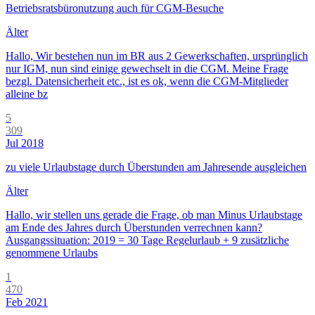
Betriebsratsbüronutzung auch für CGM-Besuche
Älter
Hallo, Wir bestehen nun im BR aus 2 Gewerkschaften, ursprünglich
nur IGM, nun sind einige gewechselt in die CGM. Meine Frage
bezgl. Datensicherheit etc., ist es ok, wenn die CGM-Mitglieder
alleine bz
5
309
Jul 2018
zu viele Urlaubstage durch Überstunden am Jahresende ausgleichen
Älter
Hallo, wir stellen uns gerade die Frage, ob man Minus Urlaubstage
am Ende des Jahres durch Überstunden verrechnen kann?
Ausgangssituation: 2019 = 30 Tage Regelurlaub + 9 zusätzliche
genommene Urlaubs
1
470
Feb 2021