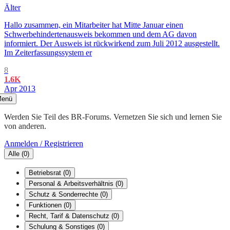
Älter
Hallo zusammen, ein Mitarbeiter hat Mitte Januar einen
Schwerbehindertenausweis bekommen und dem AG davon
informiert. Der Ausweis ist rückwirkend zum Juli 2012 ausgestellt.
Im Zeiterfassungssystem er
8
1.6K
Apr 2013
enü
Werden Sie Teil des BR-Forums. Vernetzen Sie sich und lernen Sie
von anderen.
Anmelden / Registrieren
Alle
(
0
)
Betriebsrat
(
0
)
Personal & Arbeitsverhältnis
(
0
)
Schutz & Sonderrechte
(
0
)
Funktionen
(
0
)
Recht, Tarif & Datenschutz
(
0
)
Schulung & Sonstiges
(
0
)