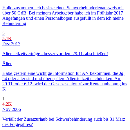
Hallo zusammen, ich besitze einen Schwerbehindertenausweis mit
über 50 GdB. Bei meinem Arbeitgeber habe ich im Frühjahr 2017
Angefangen und einen Personalbogen ausgefüllt in dem ich meine
Behinderung
5
5.1K
Dez 2017
Altersteilzeitverträge - besser vor dem 29.11. abschließen!
Älter
Habe gestern eine wichtige Information für AN bekommen, die Jg.
54 oder älter sind und über spätere Altersteilzeit nachdenken: Am
29.11. oder 6.12. wird der Gesetzesentwurf zur Rentenanhebung ins
K
1
4.2K
Nov 2006
Verfällt der Zusatzurlaub bei Schwerbehinderung auch bis 31.März
des Folgejahres?