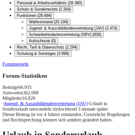
Personal & Arbeitsverhältnis
(
28.380
)
Schutz & Sonderrechte
(
2.264
)
Funktionen
(
28.494
)
Wahlvorstand
(
25.194
)
Jugend- & Auszubildendenvertretung (JAV)
(
2.474
)
Schwerbehindertenvertretung (SBV)
(
826
)
Aufsichtsrat
(
0
)
Recht, Tarif & Datenschutz
(
2.294
)
Schulung & Sonstiges
(
3.899
)
Forumsregeln
Forum-Statistiken
Beiträge
66.935
Antworten
362.008
Mitglieder
16.820
›
Jugend- & Auszubildendenvertretung (JAV)
›
Urlaub in
Sonderurlaub umwandeln rückwirkend 3 monate später
Dieser Beitrag ist vor
4
Jahren entstanden. Gesetzliche Regelungen
und Rechtsprechung können sich seitdem geändert haben.
Urlaub in Sonderurlaub