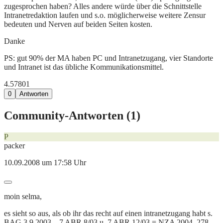
zugesprochen haben? Alles andere würde über die Schnittstelle
Intranetredaktion laufen und s.o. möglicherweise weitere Zensur
bedeuten und Nerven auf beiden Seiten kosten.
Danke
PS: gut 90% der MA haben PC und Intranetzugang, vier Standorte
und Intranet ist das übliche Kommunikationsmittel.
4.578
0
1
0
Antworten
Community-Antworten (
1
)
P
packer
10.09.2008 um 17:58 Uhr
moin selma,
es sieht so aus, als ob ihr das recht auf einen intranetzugang habt s.
BAG 3.9.2003 – 7 ABR 8/03 u. 7 ABR 12/03 = NZA 2004, 278