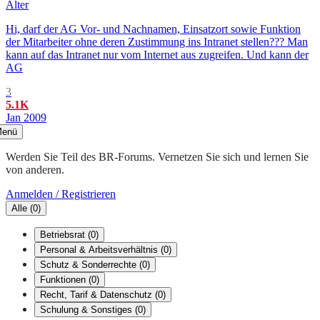
Älter
Hi, darf der AG Vor- und Nachnamen, Einsatzort sowie Funktion
der Mitarbeiter ohne deren Zustimmung ins Intranet stellen??? Man
kann auf das Intranet nur vom Internet aus zugreifen. Und kann der
AG
3
5.1K
Jan 2009
enü
Werden Sie Teil des BR-Forums. Vernetzen Sie sich und lernen Sie
von anderen.
Anmelden / Registrieren
Alle
(
0
)
Betriebsrat
(
0
)
Personal & Arbeitsverhältnis
(
0
)
Schutz & Sonderrechte
(
0
)
Funktionen
(
0
)
Recht, Tarif & Datenschutz
(
0
)
Schulung & Sonstiges
(
0
)