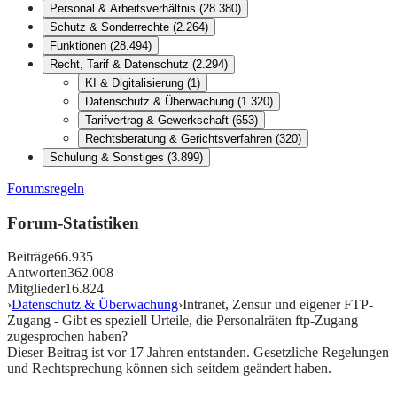
Personal & Arbeitsverhältnis
(
28.380
)
Schutz & Sonderrechte
(
2.264
)
Funktionen
(
28.494
)
Recht, Tarif & Datenschutz
(
2.294
)
KI & Digitalisierung
(
1
)
Datenschutz & Überwachung
(
1.320
)
Tarifvertrag & Gewerkschaft
(
653
)
Rechtsberatung & Gerichtsverfahren
(
320
)
Schulung & Sonstiges
(
3.899
)
Forumsregeln
Forum-Statistiken
Beiträge
66.935
Antworten
362.008
Mitglieder
16.824
›
Datenschutz & Überwachung
›
Intranet, Zensur und eigener FTP-
Zugang - Gibt es speziell Urteile, die Personalräten ftp-Zugang
zugesprochen haben?
Dieser Beitrag ist vor
17
Jahren entstanden. Gesetzliche Regelungen
und Rechtsprechung können sich seitdem geändert haben.