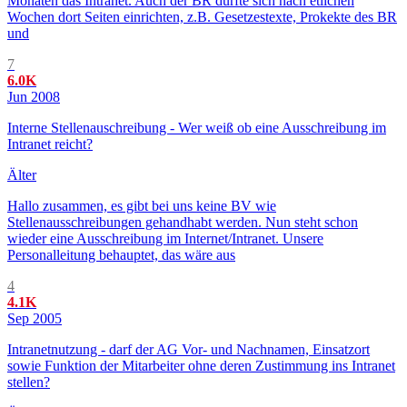
Monaten das Intranet. Auch der BR durfte sich nach etlichen
Wochen dort Seiten einrichten, z.B. Gesetzestexte, Prokekte des BR
und
7
6.0K
Jun 2008
Interne Stellenauschreibung - Wer weiß ob eine Ausschreibung im
Intranet reicht?
Älter
Hallo zusammen, es gibt bei uns keine BV wie
Stellenausschreibungen gehandhabt werden. Nun steht schon
wieder eine Ausschreibung im Internet/Intranet. Unsere
Personalleitung behauptet, das wäre aus
4
4.1K
Sep 2005
Intranetnutzung - darf der AG Vor- und Nachnamen, Einsatzort
sowie Funktion der Mitarbeiter ohne deren Zustimmung ins Intranet
stellen?