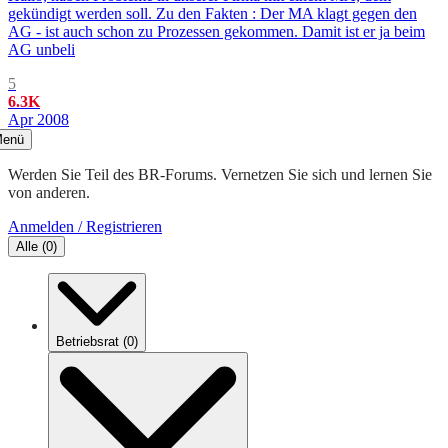
gekündigt werden soll. Zu den Fakten : Der MA klagt gegen den
AG - ist auch schon zu Prozessen gekommen. Damit ist er ja beim
AG unbeli
5
6.3K
Apr 2008
enü
Werden Sie Teil des BR-Forums. Vernetzen Sie sich und lernen Sie
von anderen.
Anmelden / Registrieren
Alle
(
0
)
Betriebsrat
(
0
)