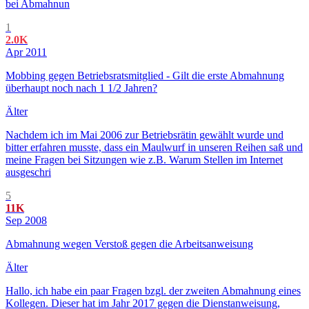
bei Abmahnun
1
2.0K
Apr 2011
Mobbing gegen Betriebsratsmitglied - Gilt die erste Abmahnung
überhaupt noch nach 1 1/2 Jahren?
Älter
Nachdem ich im Mai 2006 zur Betriebsrätin gewählt wurde und
bitter erfahren musste, dass ein Maulwurf in unseren Reihen saß und
meine Fragen bei Sitzungen wie z.B. Warum Stellen im Internet
ausgeschri
5
11K
Sep 2008
Abmahnung wegen Verstoß gegen die Arbeitsanweisung
Älter
Hallo, ich habe ein paar Fragen bzgl. der zweiten Abmahnung eines
Kollegen. Dieser hat im Jahr 2017 gegen die Dienstanweisung,