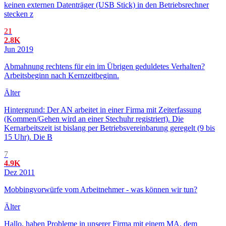
keinen externen Datenträger (USB Stick) in den Betriebsrechner
stecken z
21
2.8K
Jun 2019
Abmahnung rechtens für ein im Übrigen geduldetes Verhalten?
Arbeitsbeginn nach Kernzeitbeginn.
Älter
Hintergrund: Der AN arbeitet in einer Firma mit Zeiterfassung
(Kommen/Gehen wird an einer Stechuhr registriert). Die
Kernarbeitszeit ist bislang per Betriebsvereinbarung geregelt (9 bis
15 Uhr). Die B
7
4.9K
Dez 2011
Mobbingvorwürfe vom Arbeitnehmer - was können wir tun?
Älter
Hallo, haben Probleme in unserer Firma mit einem MA, dem