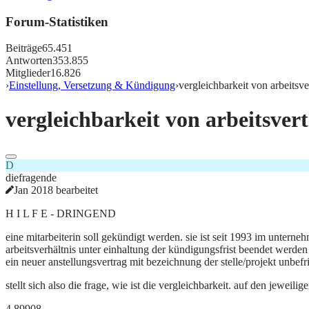
Forum-Statistiken
Beiträge
65.451
Antworten
353.855
Mitglieder
16.826
›
Einstellung, Versetzung & Kündigung
›
vergleichbarkeit von arbeitsve
vergleichbarkeit von arbeitsver
D
diefragende
Jan 2018 bearbeitet
H I L F E - DRINGEND
eine mitarbeiterin soll gekündigt werden. sie ist seit 1993 im unterne
arbeitsverhältnis unter einhaltung der kündigungsfrist beendet werden
ein neuer anstellungsvertrag mit bezeichnung der stelle/projekt unbefri
stellt sich also die frage, wie ist die vergleichbarkeit. auf den jeweil
4.899
0
8