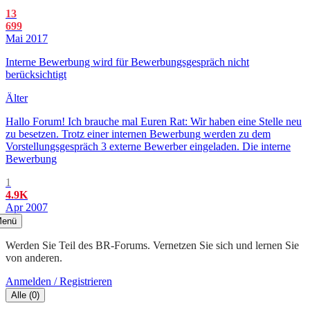
13
699
Mai 2017
Interne Bewerbung wird für Bewerbungsgespräch nicht
berücksichtigt
Älter
Hallo Forum! Ich brauche mal Euren Rat: Wir haben eine Stelle neu
zu besetzen. Trotz einer internen Bewerbung werden zu dem
Vorstellungsgespräch 3 externe Bewerber eingeladen. Die interne
Bewerbung
1
4.9K
Apr 2007
enü
Werden Sie Teil des BR-Forums. Vernetzen Sie sich und lernen Sie
von anderen.
Anmelden / Registrieren
Alle
(
0
)