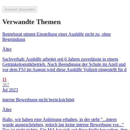
Antwort absenden
Verwandte Themen
Betriebsrat stimmt Einstellung einer Aushilfe nicht zu, ohne
Begründung
Älter
Sachverhalt: Aushilfe arbeitet seit 6 Jahren zuverlässig in einem
Getränkelogistikbetrieb. Nach Beendigung der Schule im April und
vor dem FSJ im August wird diese Aushilfe Vollzeit eingestellt für d
11
367
Jul 2023
interne Bewerbung nicht berücksichtigt
Älter
Hallo, wir haben eine Anhörung erhalten, in der steht "...intern
wurde ausgeschrieben, jedoch lag keine interne Bewerbung vor..."
Das ist nicht richtig. Ein MA hat sich auf diese Stelle beworben, ihm