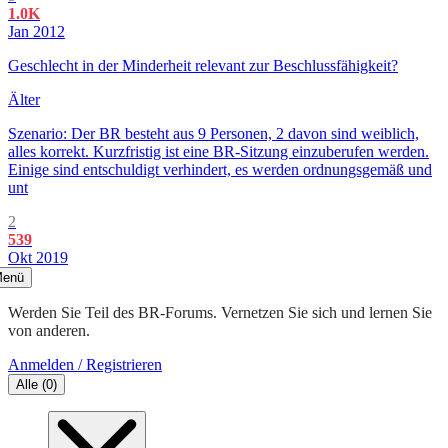
1.0K
Jan 2012
Geschlecht in der Minderheit relevant zur Beschlussfähigkeit?
Älter
Szenario: Der BR besteht aus 9 Personen, 2 davon sind weiblich,
alles korrekt. Kurzfristig ist eine BR-Sitzung einzuberufen werden.
Einige sind entschuldigt verhindert, es werden ordnungsgemäß und
unt
2
539
Okt 2019
enü
Werden Sie Teil des BR-Forums. Vernetzen Sie sich und lernen Sie
von anderen.
Anmelden / Registrieren
Alle
(
0
)