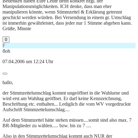
Bedenken haben Eure Leute denn konkret bzgl. der
Manipulationsmöglichkeiten. ICH denke, dass man eher
manipulieren könnte, wenn Stimmzettel & Erklärung getrennt
geschickt werden würden. Bei Versendung in einem gr. Umschlag
ist immerhin gewährleistet, dass jeder nur 1 Stimme abgeben kann.
Grüße, Minnie
0
F
floh
07.04.2006 um 12:24 Uhr
hallo,
der Stimmzettelumschlag kommt ungeöffnet in die Wahlurne und
wird erst am Wahltag geöffnet. Er darf keine Kennzeichnung,
Beschriftung etc. enthalten... Lediglich die vom WV vorgedruckte
Aufschrift Stimmzettelumschlag....
Auf dem Stimmzettel hätte stehen müssen....somit sind also max. 7
BR-Mitglieder zu wählen..... bzw. bis zu 7 ....
Also in den Stimmzettelumschlag kommt auch NUR der