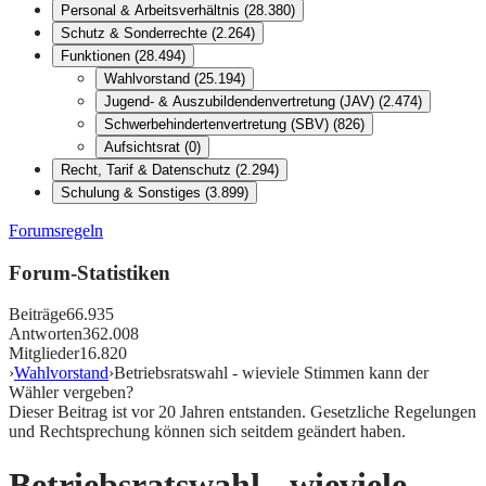
Personal & Arbeitsverhältnis
(
28.380
)
Schutz & Sonderrechte
(
2.264
)
Funktionen
(
28.494
)
Wahlvorstand
(
25.194
)
Jugend- & Auszubildendenvertretung (JAV)
(
2.474
)
Schwerbehindertenvertretung (SBV)
(
826
)
Aufsichtsrat
(
0
)
Recht, Tarif & Datenschutz
(
2.294
)
Schulung & Sonstiges
(
3.899
)
Forumsregeln
Forum-Statistiken
Beiträge
66.935
Antworten
362.008
Mitglieder
16.820
›
Wahlvorstand
›
Betriebsratswahl - wieviele Stimmen kann der
Wähler vergeben?
Dieser Beitrag ist vor
20
Jahren entstanden. Gesetzliche Regelungen
und Rechtsprechung können sich seitdem geändert haben.
Betriebsratswahl - wieviele