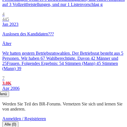
auf 3 Vollzeitfreistellungen, und nur 1 Listenvorschlag g
4
445
Jan 2023
Auslosen des Kandidaten???
Älter
Wir hatten gestern Betriebsratswahlen. Der Betriebsrat besteht aus 5
Personen. Wir haben 67 Wahlberechtigte. Davon 42 Männer und
25Frauen. Folgendes Ergebnis: 54 Stimmen (Mann) 45 Stimmen
(Mann) 39
7
3.0K
Apr 2006
enü
Werden Sie Teil des BR-Forums. Vernetzen Sie sich und lernen Sie
von anderen.
Anmelden / Registrieren
Alle
(
0
)