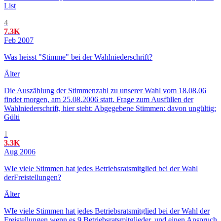
List
4
7.3K
Feb 2007
Was heisst "Stimme" bei der Wahlniederschrift?
Älter
Die Auszählung der Stimmenzahl zu unserer Wahl vom 18.08.06
findet morgen, am 25.08.2006 statt. Frage zum Ausfüllen der
Wahlniederschrift, hier steht: Abgegebene Stimmen: davon ungültig:
Gülti
1
3.3K
Aug 2006
WIe viele Stimmen hat jedes Betriebsratsmitglied bei der Wahl
derFreistellungen?
Älter
WIe viele Stimmen hat jedes Betriebsratsmitglied bei der Wahl der
Freistellungen wenn es 9 Betriebsratsmitglieder, und einen Anspruch