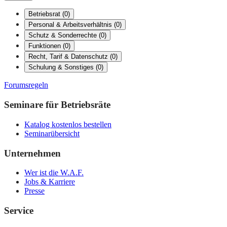
Betriebsrat
(
0
)
Personal & Arbeitsverhältnis
(
0
)
Schutz & Sonderrechte
(
0
)
Funktionen
(
0
)
Recht, Tarif & Datenschutz
(
0
)
Schulung & Sonstiges
(
0
)
Forumsregeln
Seminare für Betriebsräte
Katalog kostenlos bestellen
Seminarübersicht
Unternehmen
Wer ist die W.A.F.
Jobs & Karriere
Presse
Service