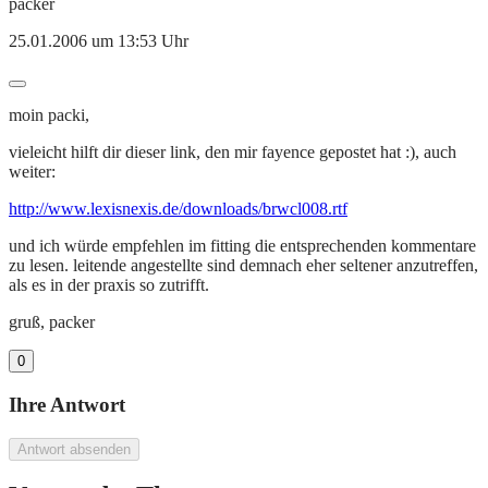
packer
25.01.2006 um 13:53 Uhr
moin packi,
vieleicht hilft dir dieser link, den mir fayence gepostet hat :), auch
weiter:
http://www.lexisnexis.de/downloads/brwcl008.rtf
und ich würde empfehlen im fitting die entsprechenden kommentare
zu lesen. leitende angestellte sind demnach eher seltener anzutreffen,
als es in der praxis so zutrifft.
gruß, packer
0
Ihre Antwort
Antwort absenden