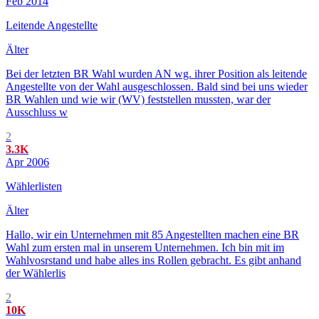
Feb 2014
Leitende Angestellte
Älter
Bei der letzten BR Wahl wurden AN wg. ihrer Position als leitende
Angestellte von der Wahl ausgeschlossen. Bald sind bei uns wieder
BR Wahlen und wie wir (WV) feststellen mussten, war der
Ausschluss w
2
3.3K
Apr 2006
Wählerlisten
Älter
Hallo, wir ein Unternehmen mit 85 Angestellten machen eine BR
Wahl zum ersten mal in unserem Unternehmen. Ich bin mit im
Wahlvosrstand und habe alles ins Rollen gebracht. Es gibt anhand
der Wählerlis
2
10K