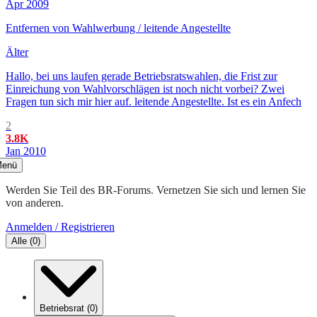
Apr 2009
Entfernen von Wahlwerbung / leitende Angestellte
Älter
Hallo, bei uns laufen gerade Betriebsratswahlen, die Frist zur
Einreichung von Wahlvorschlägen ist noch nicht vorbei? Zwei
Fragen tun sich mir hier auf. leitende Angestellte. Ist es ein Anfech
2
3.8K
Jan 2010
enü
Werden Sie Teil des BR-Forums. Vernetzen Sie sich und lernen Sie
von anderen.
Anmelden / Registrieren
Alle
(
0
)
Betriebsrat
(
0
)