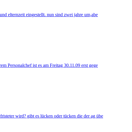
 und elternzeit eingestellt. nun sind zwei jahre um,abe
em Personalchef ist es am Freitag 30.11.09 erst gege
fristeter wird? gibt es lücken oder tücken die der ag übe