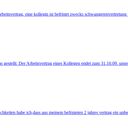
 arbeitsvertrag. eine kollegin ist befristet zwecks schwangerenvertretung
s gestellt: Der Arbeitsvertrag eines Kollegen endet zum 31.10.09. unser
ichkeiten habe ich,dass aus meinem befristeten 2 jahres vertrag ein unbe