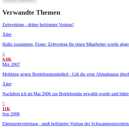
Antwort absenden
Verwandte Themen
Zeitverträge - dritter befristeter Vertrag?
Älter
Hallo zusammen, Frage: Zeitvertrag für einen Mitarbeiter wurde abgesch
4
4.6K
Mrz 2007
Mobbing gegen Betriebsratsmitglied - Gilt die erste Abmahnung über
Älter
Nachdem ich im Mai 2006 zur Betriebsrätin gewählt wurde und bitter
5
11K
Sep 2008
Elternzeitvertretung - muß befristeter Vertrag der Schwangerenvertret