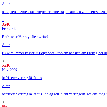
Älter
hallo,liebe betriebsratsmitglieder! eine frage hätte ich zum befristeten
1
3.9K
Feb 2009
Befristeter Vertrag, die zweite!
Älter
Es wird immer besser!!! Folgendes Problem hat sich am Freitag bei un
3
5.2K
Nov 2009
befristeter vertrag läuft aus
Älter
befristeter vertrag läuft aus und ag will nicht verlängern. welche mögl
3
993