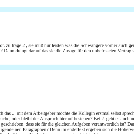
r. zu frage 2 , sie muß nur leisten was die Schwangere vorher auch ge
Dann drängt darauf das sie die Zusage für den unbefristeten Vertrag sch
ich das ... mit dem Arbeitgeber möchte die Kollegin erstmal selbst sprec
prache, oder bleibt der Anspruch hierauf bestehen? Bei 2. geht es auch
eschrieben, dass sie für die gleichen Aufgaben verantwortlich ist? Dami
a irgendeinen Paragraphen? Denn im endeffekt ergeben sich die Höherwer