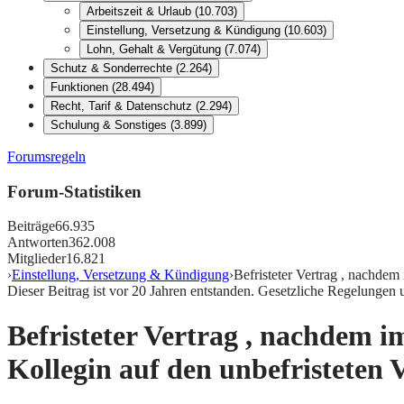
Arbeitszeit & Urlaub
(
10.703
)
Einstellung, Versetzung & Kündigung
(
10.603
)
Lohn, Gehalt & Vergütung
(
7.074
)
Schutz & Sonderrechte
(
2.264
)
Funktionen
(
28.494
)
Recht, Tarif & Datenschutz
(
2.294
)
Schulung & Sonstiges
(
3.899
)
Forumsregeln
Forum-Statistiken
Beiträge
66.935
Antworten
362.008
Mitglieder
16.821
›
Einstellung, Versetzung & Kündigung
›
Befristeter Vertrag , nachdem
Dieser Beitrag ist vor
20
Jahren entstanden. Gesetzliche Regelungen 
Befristeter Vertrag , nachdem i
Kollegin auf den unbefristeten 