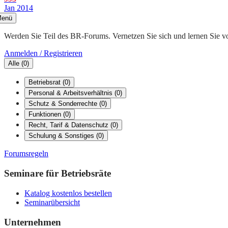
Jan 2014
enü
Werden Sie Teil des BR-Forums. Vernetzen Sie sich und lernen Sie v
Anmelden / Registrieren
Alle
(
0
)
Betriebsrat
(
0
)
Personal & Arbeitsverhältnis
(
0
)
Schutz & Sonderrechte
(
0
)
Funktionen
(
0
)
Recht, Tarif & Datenschutz
(
0
)
Schulung & Sonstiges
(
0
)
Forumsregeln
Seminare für Betriebsräte
Katalog kostenlos bestellen
Seminarübersicht
Unternehmen