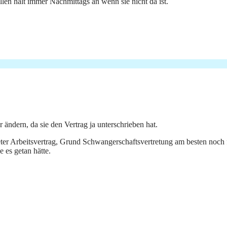
fallen halt immer Nachmittags an wenn sie nicht da ist.
ändern, da sie den Vertrag ja unterschrieben hat.
eter Arbeitsvertrag, Grund Schwangerschaftsvertretung am besten noch 
e es getan hätte.