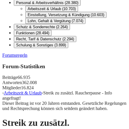
Personal & Arbeitsverhältnis
(
28.380
)
Arbeitszeit & Urlaub
(
10.703
)
Einstellung, Versetzung & Kündigung
(
10.603
)
Lohn, Gehalt & Vergütung
(
7.074
)
Schutz & Sonderrechte
(
2.264
)
Funktionen
(
28.494
)
Recht, Tarif & Datenschutz
(
2.294
)
Schulung & Sonstiges
(
3.899
)
Forumsregeln
Forum-Statistiken
Beiträge
66.935
Antworten
362.008
Mitglieder
16.824
›
Arbeitszeit & Urlaub
›
Streik zu zusätzl. Raucherpause - Info
angefragt!
Dieser Beitrag ist vor
20
Jahren entstanden. Gesetzliche Regelungen
und Rechtsprechung können sich seitdem geändert haben.
Streik zu zusätzl.