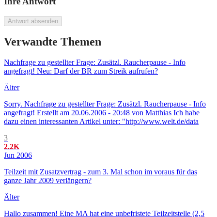
Ihre Antwort
Antwort absenden
Verwandte Themen
Nachfrage zu gestellter Frage: Zusätzl. Raucherpause - Info
angefragt! Neu: Darf der BR zum Streik aufrufen?
Älter
Sorry. Nachfrage zu gestellter Frage: Zusätzl. Raucherpause - Info
angefragt! Erstellt am 20.06.2006 - 20:48 von Matthias Ich habe
dazu einen interessanten Artikel unter: "http://www.welt.de/data
3
2.2K
Jun 2006
Teilzeit mit Zusatzvertrag - zum 3. Mal schon im voraus für das
ganze Jahr 2009 verlängern?
Älter
Hallo zusammen! Eine MA hat eine unbefristete Teilzeitstelle (2,5