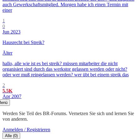
auch Gewerkschaftsmitglied. Morgen habe ich einen Termin mit
einer
1
0
Jun 2023
Hausrecht bei Streik?
Älter
hallo, alle wie ist es bei streik? müssen mitarbeiter die nicht
organisiert sind durch das werkstor gelassen werden oder nicht?
oder wer muß reingelassen werden? wer übt bei einem streik das
2
5.5K
Apr 2007
enü
Werden Sie Teil des BR-Forums. Vernetzen Sie sich und lernen Sie
von anderen.
Anmelden / Registrieren
Alle
(
0
)