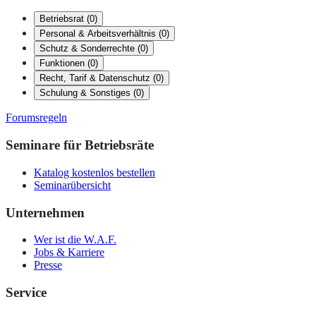
Betriebsrat
(
0
)
Personal & Arbeitsverhältnis
(
0
)
Schutz & Sonderrechte
(
0
)
Funktionen
(
0
)
Recht, Tarif & Datenschutz
(
0
)
Schulung & Sonstiges
(
0
)
Forumsregeln
Seminare für Betriebsräte
Katalog kostenlos bestellen
Seminarübersicht
Unternehmen
Wer ist die W.A.F.
Jobs & Karriere
Presse
Service