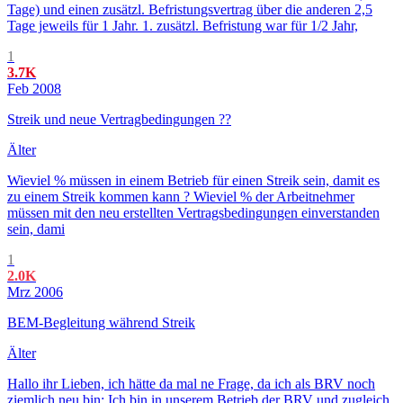
Tage) und einen zusätzl. Befristungsvertrag über die anderen 2,5
Tage jeweils für 1 Jahr. 1. zusätzl. Befristung war für 1/2 Jahr,
1
3.7K
Feb 2008
Streik und neue Vertragbedingungen ??
Älter
Wieviel % müssen in einem Betrieb für einen Streik sein, damit es
zu einem Streik kommen kann ? Wieviel % der Arbeitnehmer
müssen mit den neu erstellten Vertragsbedingungen einverstanden
sein, dami
1
2.0K
Mrz 2006
BEM-Begleitung während Streik
Älter
Hallo ihr Lieben, ich hätte da mal ne Frage, da ich als BRV noch
ziemlich neu bin: Ich bin in unserem Betrieb der BRV und zugleich