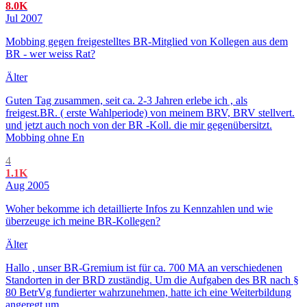
8.0K
Jul 2007
Mobbing gegen freigestelltes BR-Mitglied von Kollegen aus dem
BR - wer weiss Rat?
Älter
Guten Tag zusammen, seit ca. 2-3 Jahren erlebe ich , als
freigest.BR. ( erste Wahlperiode) von meinem BRV, BRV stellvert.
und jetzt auch noch von der BR -Koll. die mir gegenübersitzt.
Mobbing ohne En
4
1.1K
Aug 2005
Woher bekomme ich detaillierte Infos zu Kennzahlen und wie
überzeuge ich meine BR-Kollegen?
Älter
Hallo , unser BR-Gremium ist für ca. 700 MA an verschiedenen
Standorten in der BRD zuständig. Um die Aufgaben des BR nach §
80 BetrVg fundierter wahrzunehmen, hatte ich eine Weiterbildung
angeregt um