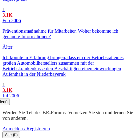
1
3.1K
Feb 2006
Präventionsmaßnahme für Mitarbeiter. Woher bekomme ich
genauere Informationen?
Älter
Ich konnte in Erfahrung bringen, dass ein der Betriebsrat eines
großen Automobilherstellers zusammen mit der
Betriebskrankenkasse den Beschäftigten einen einwöchingen
Aufenthalt in der Niederbayernk
1
3.1K
Jul 2006
enü
Werden Sie Teil des BR-Forums. Vernetzen Sie sich und lernen Sie
von anderen.
Anmelden / Registrieren
Alle
(
0
)