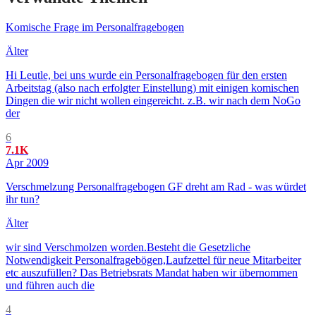
Komische Frage im Personalfragebogen
Älter
Hi Leutle, bei uns wurde ein Personalfragebogen für den ersten
Arbeitstag (also nach erfolgter Einstellung) mit einigen komischen
Dingen die wir nicht wollen eingereicht. z.B. wir nach dem NoGo
der
6
7.1K
Apr 2009
Verschmelzung Personalfragebogen GF dreht am Rad - was würdet
ihr tun?
Älter
wir sind Verschmolzen worden.Besteht die Gesetzliche
Notwendigkeit Personalfragebögen,Laufzettel für neue Mitarbeiter
etc auszufüllen? Das Betriebsrats Mandat haben wir übernommen
und führen auch die
4