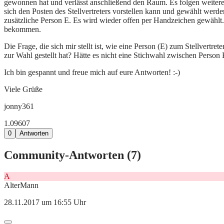
gewonnen hat und verlässt anschließend den Raum. Es folgen weitere P
sich den Posten des Stellvertreters vorstellen kann und gewählt wer
zusätzliche Person E. Es wird wieder offen per Handzeichen gewählt
bekommen.
Die Frage, die sich mir stellt ist, wie eine Person (E) zum Stellvert
zur Wahl gestellt hat? Hätte es nicht eine Stichwahl zwischen Perso
Ich bin gespannt und freue mich auf eure Antworten! :-)
Viele Grüße
jonny361
1.096
0
7
0
Antworten
Community-Antworten (
7
)
A
AlterMann
28.11.2017 um 16:55 Uhr