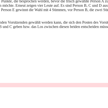
unkte, die besprochen werden, bevor die frisch gewählte Person A zur W
den möchte. Erneut zeigen vier Leute auf. Es sind Person B, C und D a
. Person E gewinnt die Wahl mit 4 Stimmen, vor Person B, die zwei St
retenden Vorsitzenden gewählt werden kann, die sich den Posten des Vors
n B und C geben bzw. das Los zwischen diesen beiden entscheiden müsse