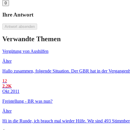
0
Ihre Antwort
Antwort absenden
Verwandte Themen
Vergütung von Aushilfen
Älter
Hallo zusammen, folgende Situation. Der GBR hat in der Vergangenhei
12
2.2K
Okt 2011
Freistellung - BR was nun?
Älter
Hi in die Runde, ich brauch mal wieder Hilfe. Wir sind 493 Stimmbere