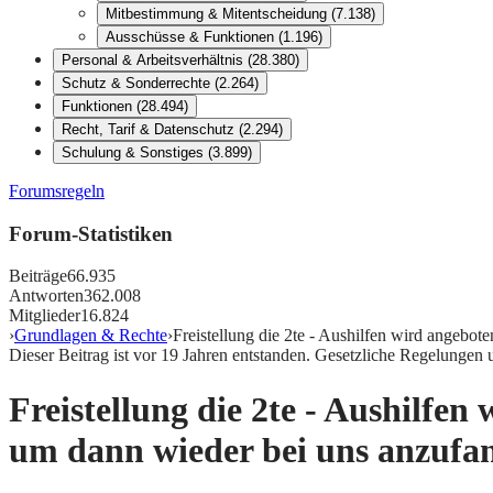
Mitbestimmung & Mitentscheidung
(
7.138
)
Ausschüsse & Funktionen
(
1.196
)
Personal & Arbeitsverhältnis
(
28.380
)
Schutz & Sonderrechte
(
2.264
)
Funktionen
(
28.494
)
Recht, Tarif & Datenschutz
(
2.294
)
Schulung & Sonstiges
(
3.899
)
Forumsregeln
Forum-Statistiken
Beiträge
66.935
Antworten
362.008
Mitglieder
16.824
›
Grundlagen & Rechte
›
Freistellung die 2te - Aushilfen wird angebo
Dieser Beitrag ist vor
19
Jahren entstanden. Gesetzliche Regelungen 
Freistellung die 2te - Aushilfe
um dann wieder bei uns anzufa