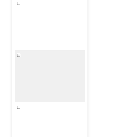
□
□
□