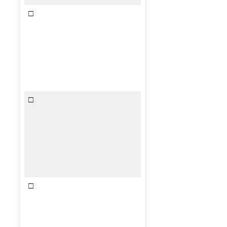
□
□
□