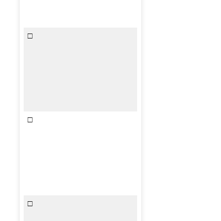
□
□
□