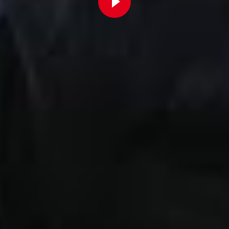
Fortbildung
Für Betriebsräte
Bei der W.A.F. erhalten Sie aktuelles und fachlich fundiertes
Wissen. Einfach und praxisnah aufbereitet.