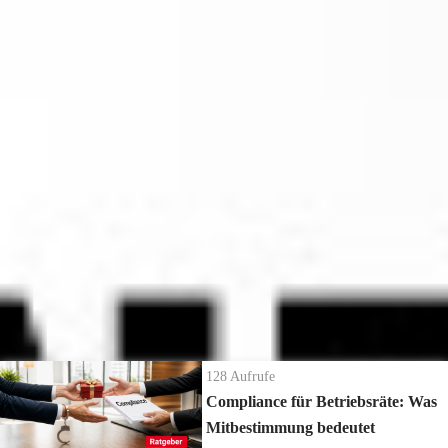
Oder sollte ich eher sagen "humpelt", beziehungsweise "kriecht"?
Da steht dann am Ende doch nur noch Manuel Neuer am Platz oder?
Ich nehme an je nach Fußballaffinität, beziehungsweise
Wäre das also schön?
Lieblingsverein, wird es da die unterschiedlichsten Antworten geben.
Aber bei der Betriebsratswahl, da sind wir doch alle ein Team, da
wollen wir, dass die Wahl klappt. Und deswegen sollte der Betriebsrat
auch Ersatzmitglieder für den Wahlvorstand bestellen.
Oder wie man im Fußball so schön sagt: Edelreservisten.
Die neuesten Ratgeber Videos
128
Aufrufe
Compliance für Betriebsräte: Was
Mitbestimmung bedeutet