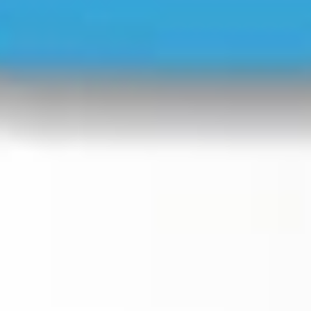
1.769
Aufrufe
| vor 9 Jahren
Ersatzmitglieder für den Wahlvorstand bestimmen?
Muss der Betriebsrat Ersatzmitglieder für den Wahlvorstand bestellen?
Laut dem Betriebsverfassungsgesetz: Nein.
Der Betriebsrat kann zwar Ersatzmitglieder bestellen, er muss aber
nicht. In der Praxis ist das aber, wie beim Fußballverein. Natürlich
könnte jeder Erstligaverein sein Spiel auch nur mit elf Mann bestreiten
und also auf die Ersatzbank völlig verzichten.
Aber wäre das noch ein schönes Spiel?
Stellen wir uns vor, was da dann noch über den Rasen läuft, wenn die
Saison sich dem Ende nähert.