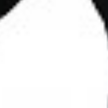
Jobs & Karriere
Presse
Service
Kontakt
Newsletter
waf-seminar.de
betriebsrat.ai
betriebsratswahl.de