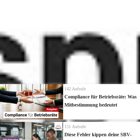
880
Aufrufe
| vor 1 Jahr
Welche Seminarzeiten gelten als Arbeitszeit?
Fundierte Weiterbildung zum Thema:
Mehr Infos zum Thema Schulungsanspruch →
www.waf-
seminar.de/schulungsanspruch/betriebsrat
Die neuesten Ratgeber Videos
142
Aufrufe
Compliance für Betriebsräte: Was
Mitbestimmung bedeutet
151
Aufrufe
Diese Fehler kippen deine SBV-