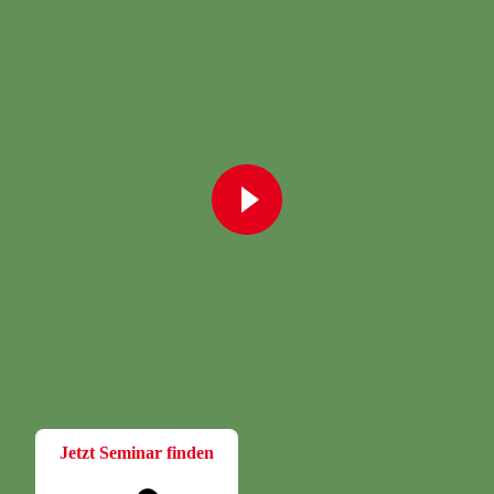
Fortbildung
Für Betriebsräte
Bei der W.A.F. erhalten Sie aktuelles und fachlich fundiertes
Wissen. Einfach und praxisnah aufbereitet.
Jetzt Seminar finden