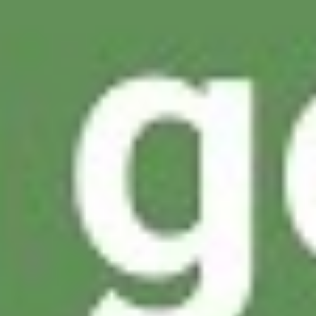
Kontakt
Newsletter
waf-seminar.de
betriebsrat.ai
betriebsratswahl.de