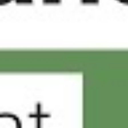
Videos
Videos