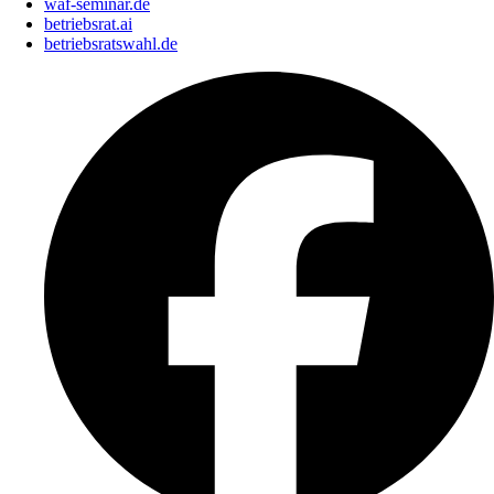
waf-seminar.de
betriebsrat.ai
betriebsratswahl.de