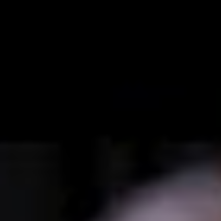
Videos
Videos