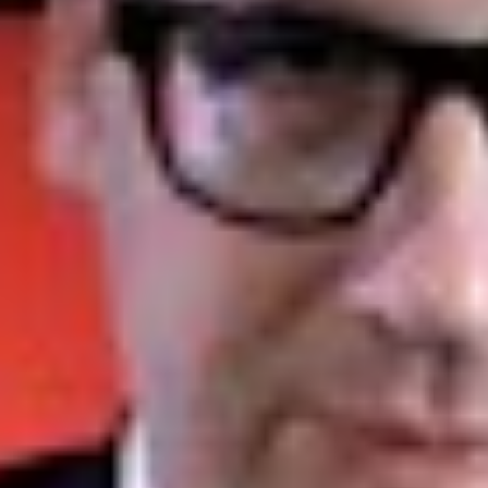
681
Aufrufe
| vor 4 Jahren
SBV Wahl: Teuflische Tipps #3
Es gibt tausend gute Gründe dafür, eine SBV zu wählen, meint
Rechtsanwalt Niklas Pastille aus Berlin. Nicht jeder aber darf im
Betrieb zu dieser wichtigen Wahl auch einladen. Wer also ist
„einladungsberechtigt“? Wissen Sie es? Wenn nicht: Unbedingt
reinschauen, wenn der Rechtsanwalt und SBV-Experte Niklas Pastille
aus Berlin erklärt, wer bei der Einladung aktiv werden muss.
Inhalt:
0:00 - Intro
0:20 - Muss es die SBV überhaupt geben?
0:40 - Wer muss darauf hinwirken, dass es zur Wahl kommt?
Fundierte Weiterbildung zum Thema:
Seminar Schwerbehindertenvertretung Teil 1 →
https://www.waf-