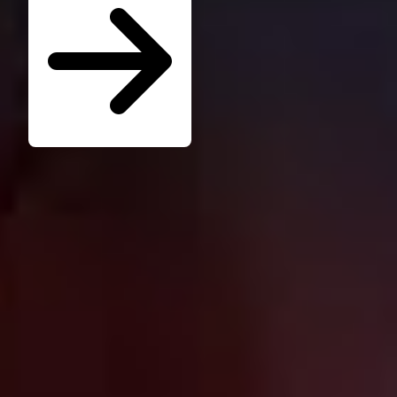
Seminare für Betriebsräte
Katalog kostenlos bestellen
Seminarübersicht
Unternehmen
Wer ist die W.A.F.
Jobs & Karriere
Presse
Service