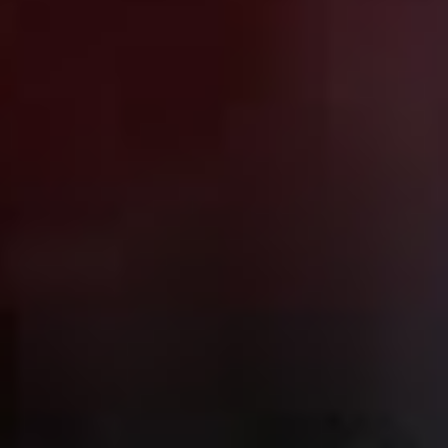
Kontakt
Newsletter
waf-seminar.de
betriebsrat.ai
betriebsratswahl.de