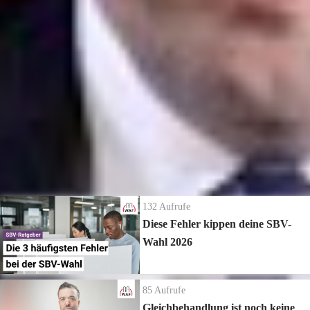
seminar.de/br221
Seminar Schwerbehindertenvertretung Teil 2 →
https://www.waf-
seminar.de/br298
Weitere Informationen zum Thema:
Seminar Schwerbehindertenvertretung Teil 3 →
https://www.waf-
Allgemeine Informationen zum Thema SBV-Wahl →
seminar.de/br185
https://www.betriebsrat.com/wissen/schwerbehindertenvertretung/wahl
Die neuesten Ratgeber Videos
132
Aufrufe
Diese Fehler kippen deine SBV-
Wahl 2026
85
Aufrufe
Gleichbehandlung ist noch keine