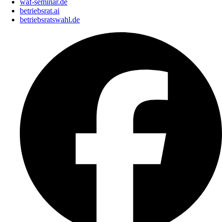
waf-seminar.de
betriebsrat.ai
betriebsratswahl.de