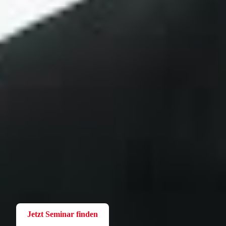
Fortbildung
Für Betriebsräte
Bei der W.A.F. erhalten Sie aktuelles und fachlich fundiertes
Wissen. Einfach und praxisnah aufbereitet.
Jetzt Seminar finden