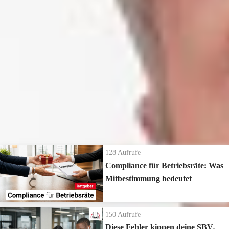
Webinar Aktuelle Rechtsprechung →
https://www.waf-
seminar.de/on336
Weitere Informationen zum Thema:
Allgemeine Informationen zum Thema Kündigung →
https://www.betriebsrat.com/kuendigung
Die neuesten Ratgeber Videos
128
Aufrufe
Compliance für Betriebsräte: Was
Mitbestimmung bedeutet
150
Aufrufe
Diese Fehler kippen deine SBV-