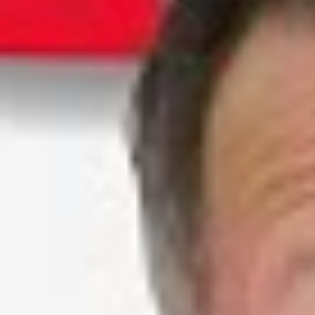
1.262
Aufrufe
| vor 4 Jahren
Massenentlassung: Was gilt aktuell?
Das Thema Massenentlassung wirkt sperrig und schwer, ist für den
Betriebsrat jedoch wichtig und aktuell. Und das gerade in Zeiten von
Corona, Umstrukturierungen und Co. Unser Rechtsanwalt Arne
Schrein beschäftigt sich mit der zugrundliegenden aktuellen
Rechtsprechung.
Inhalt:
1:00 - Was ist eine Massenentlassung?
1:37 - Konsultationsverfahren
2:00 - Anzeige bei der örtlichen Agentur für Arbeit
Fundierte Weiterbildung zum Thema:
3:01 - Entscheidung vom Bundesarbeitsgericht
Seminar Arbeitsrecht Teil 3 →
https://www.waf-seminar.de/br258