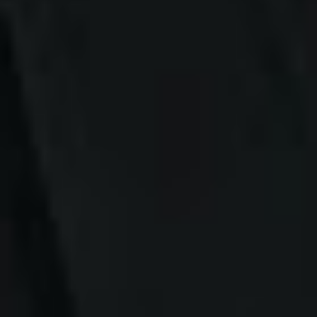
Kontakt
Newsletter
waf-seminar.de
betriebsrat.ai
betriebsratswahl.de