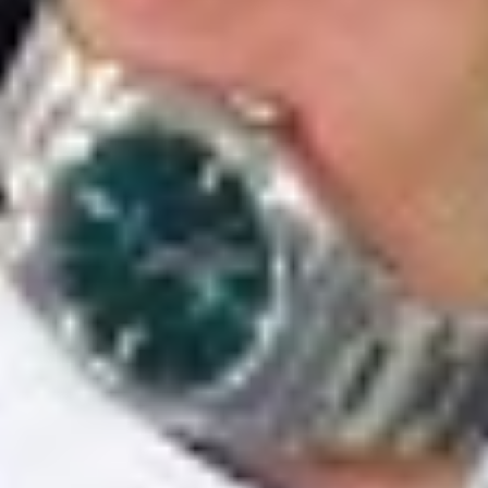
Newsletter
waf-seminar.de
betriebsrat.ai
betriebsratswahl.de