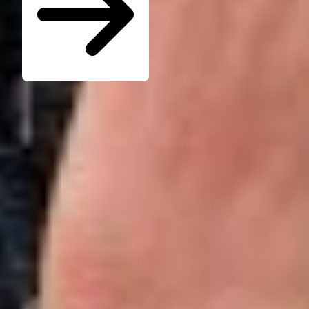
Seminare für Betriebsräte
Katalog kostenlos bestellen
Seminarübersicht
Unternehmen
Wer ist die W.A.F.
Jobs & Karriere
Presse
Service
Kontakt