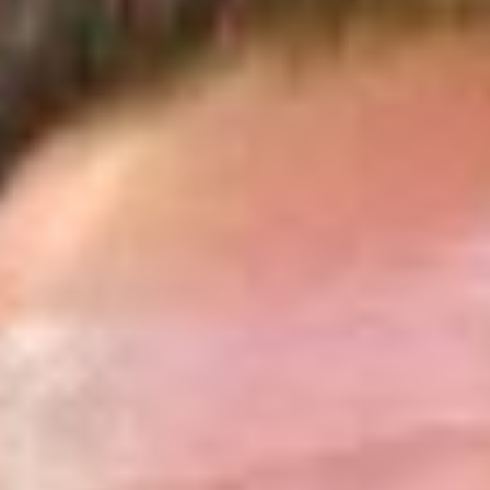
1.660
Aufrufe
| vor 4 Jahren
Macht uns das Arbeitsgericht Emden reich?
Das Arbeitsgericht Emden hat eine bahnbrechende Entscheidung
getroffen! Wenn der Arbeitgeber die Arbeitszeit nicht erfasst, können
Arbeitnehmer Überstunden einklagen. Doch was sind die
Voraussetzungen dafür? Unsere Rechtsanwälte Fabian Baumgartner
und Niklas Pastille diskutieren das Gerichtsurteil.
Inhalt:
0:49 - Nachweispflicht von Überstunden
1:07 - Urteil ArbG Emden (2 Ca 94/19)
1:54 - Praxistipp: Erfassung von Überstunden
Fundierte Weiterbildung zum Thema:
2:34 - Aufdrängung von Überstunden
Seminar Arbeitsrecht Teil 1 →
https://www.waf-seminar.de/br128