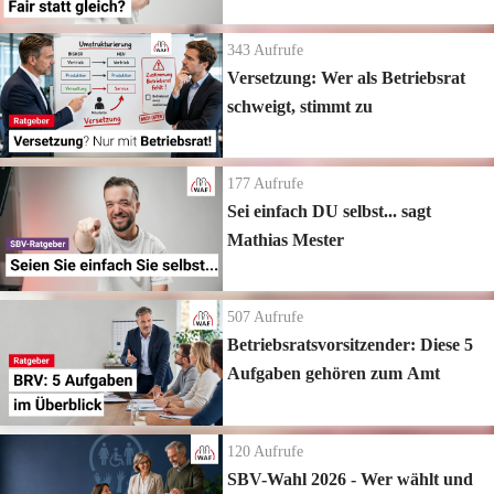
343
Aufrufe
Versetzung: Wer als Betriebsrat
schweigt, stimmt zu
177
Aufrufe
Sei einfach DU selbst... sagt
Mathias Mester
507
Aufrufe
Betriebsratsvorsitzender: Diese 5
Aufgaben gehören zum Amt
120
Aufrufe
SBV-Wahl 2026 - Wer wählt und