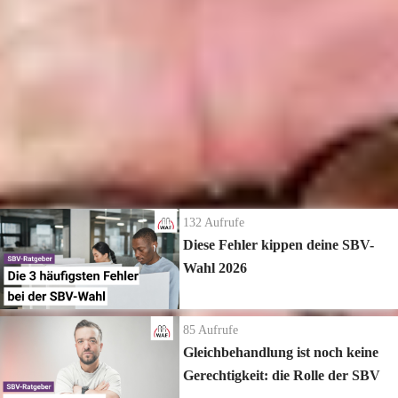
Weitere Informationen zum Thema:
Allgemeine Informationen zum Thema Überstunden →
https://www.betriebsrat.com/ueberstunden-mehrarbeit
Die neuesten Ratgeber Videos
132
Aufrufe
Diese Fehler kippen deine SBV-
Wahl 2026
85
Aufrufe
Gleichbehandlung ist noch keine
Gerechtigkeit: die Rolle der SBV