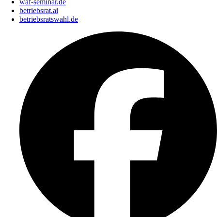
waf-seminar.de
betriebsrat.ai
betriebsratswahl.de