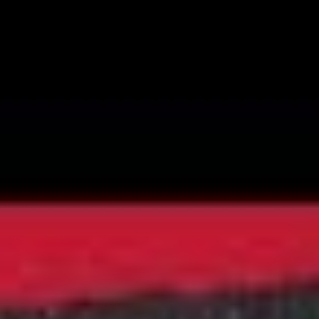
Videos
Videos