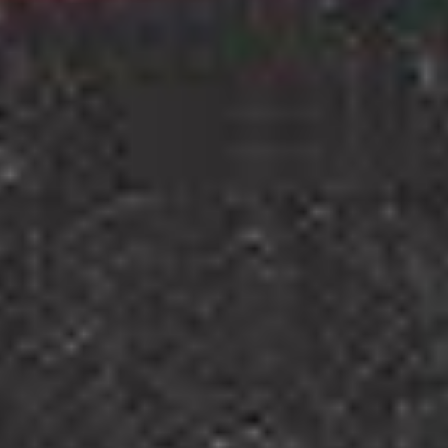
JAV gründen - So gründest DU eine Jugend- und
Auszubildendenvertretung