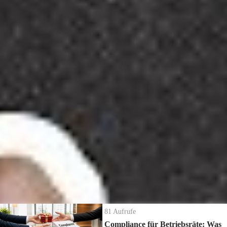
5.368
Aufrufe
| vor 8 Jahren
JAV gründen - So gründest DU eine Jugend- und
Auszubildendenvertretung
Oft ist in Betrieben der Wunsch nach einer Jugend- und
Auszubildendenvertretung (JAV) vorhanden.
Damit dieser Wunsch auch erfüllt werden kann, erfahrt ihr in diesem
Video, welche Voraussetzungen für die Gründung einer JAV nötig
sind und erhaltet wertvolle Tipps auf eurem Weg zu Jugend- und
Auszubildendenvertretung.
Die neuesten Ratgeber Videos
81
Aufrufe
Compliance für Betriebsräte: Was