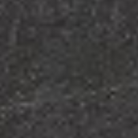
Wer ist die W.A.F.
Jobs & Karriere
Presse
Service
Kontakt
Newsletter
waf-seminar.de
betriebsrat.ai
betriebsratswahl.de