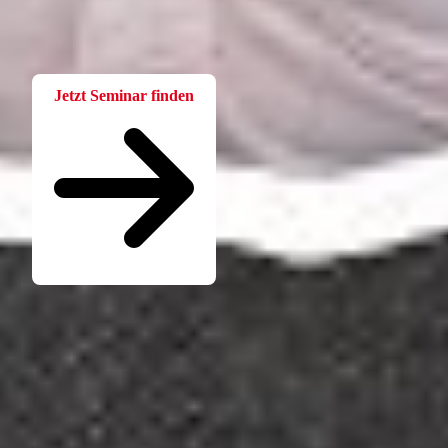
Bei der W.A.F. erhalten Sie aktuelles und fachlich fundiertes
Wissen. Einfach und praxisnah aufbereitet.
Jetzt Seminar finden
Seminare für Betriebsräte
Katalog kostenlos bestellen
Seminarübersicht
Unternehmen