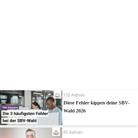
531
Aufrufe
| vor 7 Jahren
Get-together: Das Gremium organisiert sich
Los geht die gemeinsame Fahrt! Sie haben sich nun erfolgreich
konstituiert und sind jetzt handlungsfähig. Das bedeutet für Sie
konkret: Viele wichtige Entscheidungen vom Arbeitgeber sind nun
ohne Ihre Mitwirkung nicht mehr möglich. Machen Sie sich das immer
wieder mal bewusst. Ab jetzt bestimmen Sie mit, wohin die Reise geht.
Die neuesten Ratgeber Videos
132
Aufrufe
Diese Fehler kippen deine SBV-
Wahl 2026
85
Aufrufe