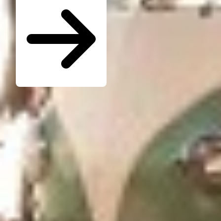
Seminare für Betriebsräte
Katalog kostenlos bestellen
Seminarübersicht
Unternehmen
Wer ist die W.A.F.
Jobs & Karriere
Presse