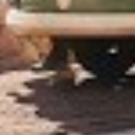
Service
Kontakt
Newsletter
waf-seminar.de
betriebsrat.ai
betriebsratswahl.de