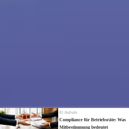
471
Aufrufe
| vor 5 Jahren
Frühstücks-Webinar Folge 8 - 11.12.2020
Thema diese Woche: Ausblick ins Jahr 2021
Unter anderem geht es um folgende Themen:
- Wir ziehen gemeinsam Bilanz zum BR-Jahr 2020
- Welche Themen euch Betriebsräte im neuen Jahr weiterhin besonders
beschäftigen könnten
Mehr
ansehen
- Neuerungen und Gesetzesänderungen zum Jahr 2021
Die neuesten Ratgeber Videos
81
Aufrufe
Compliance für Betriebsräte: Was
Mitbestimmung bedeutet