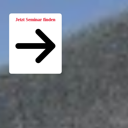
Wissen. Einfach und praxisnah aufbereitet.
Jetzt Seminar finden
Seminare für Betriebsräte
Katalog kostenlos bestellen
Seminarübersicht
Unternehmen