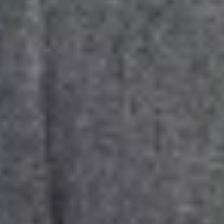
Wer ist die W.A.F.
Jobs & Karriere
Presse
Service
Kontakt
Newsletter
waf-seminar.de
betriebsrat.ai
betriebsratswahl.de