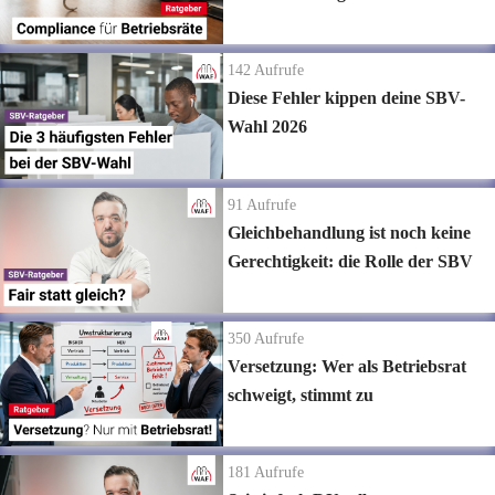
142
Aufrufe
Diese Fehler kippen deine SBV-
Wahl 2026
91
Aufrufe
Gleichbehandlung ist noch keine
Gerechtigkeit: die Rolle der SBV
350
Aufrufe
Versetzung: Wer als Betriebsrat
schweigt, stimmt zu
181
Aufrufe