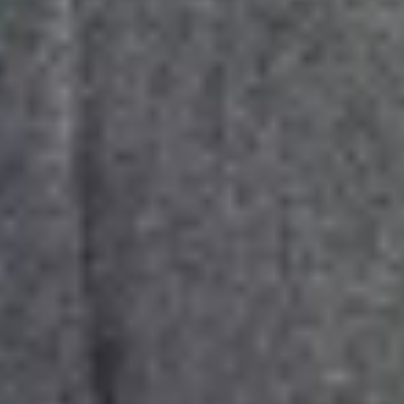
Wer ist die W.A.F.
Jobs & Karriere
Presse
Service
Kontakt
Newsletter
waf-seminar.de
betriebsrat.ai
betriebsratswahl.de