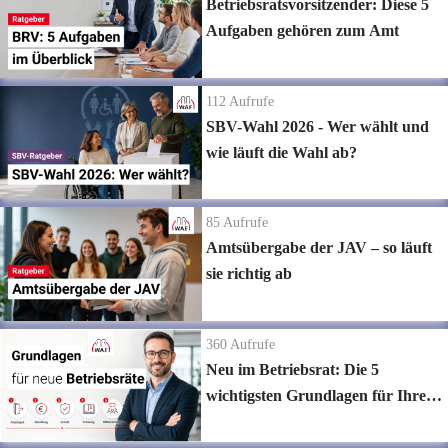
Betriebsratsvorsitzender: Diese 5
Aufgaben gehören zum Amt
112
Aufrufe
SBV-Wahl 2026 - Wer wählt und
wie läuft die Wahl ab?
85
Aufrufe
Amtsübergabe der JAV – so läuft
sie richtig ab
360
Aufrufe
Neu im Betriebsrat: Die 5
wichtigsten Grundlagen für Ihren
Start