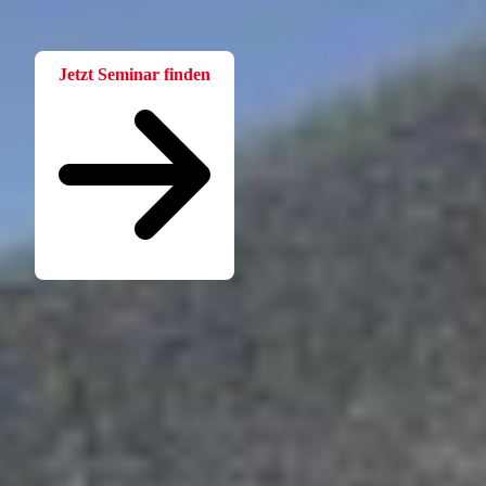
Wissen. Einfach und praxisnah aufbereitet.
Jetzt Seminar finden
Seminare für Betriebsräte
Katalog kostenlos bestellen
Seminarübersicht
Unternehmen