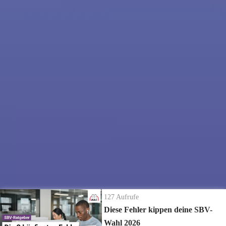
528
Aufrufe
| vor 5 Jahren
Frühstücks-Webinar Folge 3 - 06.11.2020
Thema diese Woche: Homeoffice
Fragen, die unter anderem im Webinar geklärt werden:
- Darf der Arbeitgeber Homeoffice/ mobiles Arbeiten einfach so
anordnen?
- Gibt es Unterschiede für Homeoffice, mobiles Arbeiten und
Mehr
ansehen
Telearbeit?
- Welche Beteiligungsrechte hat der BR in diesen Angelegenheiten?
Die neuesten Ratgeber Videos
- Welche Regelungen sollte eine Betriebsvereinbarung zum
127
Aufrufe
Homeoffice enthalten?
Diese Fehler kippen deine SBV-
Wahl 2026