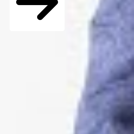
Seminare für Betriebsräte
Katalog kostenlos bestellen
Seminarübersicht
Unternehmen
Wer ist die W.A.F.
Jobs & Karriere
Presse
Service
Kontakt
Newsletter