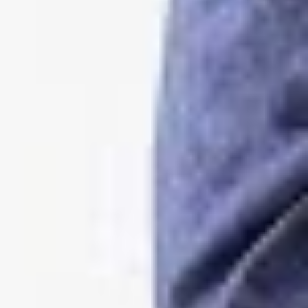
waf-seminar.de
betriebsrat.ai
betriebsratswahl.de