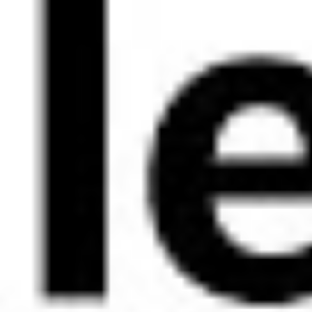
Praxis wirkt, was es mit dem D’Hondt-Verfahren auf sich hat und ob
es ein „Mittelgeschlecht“ gibt.
Inhalt:
0:00 - Einleitung
1:08 - Zusammensetzung nach Geschlechtern
3:35 - Minderheitsgeschlechtsquote
Fundierte Weiterbildung zum Thema:
Normales Wahlverfahren →
https://www.waf-seminar.de/br156
Vereinfachtes Wahlverfahren →
https://www.waf-seminar.de/br256
Weitere Informationen zum Thema:
Alles rund um das Thema Betriebsratswahl 2026 →
https://www.betriebsratswahl.de/