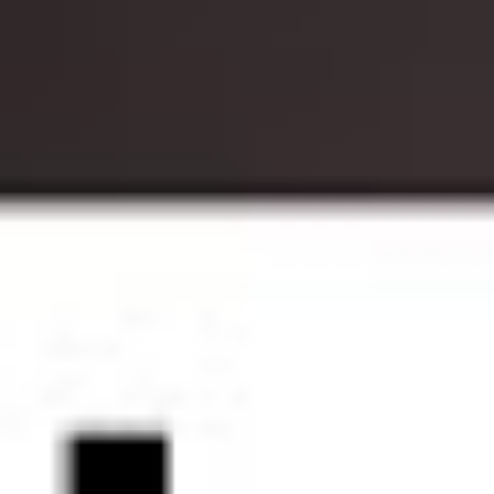
BR-Wahl 2026: Drittes Geschlecht – Wie war das nochmal?
640
Aufrufe
| vor 8 Monaten
BR-Wahl 2026: Drittes Geschlecht – Wie war das
nochmal?
Betriebsratswahl 2026 – egal ob vereinfachtes oder normales
Wahlverfahren: Das Thema „drittes Geschlecht“ sorgt oft für
Unsicherheit. In dieser Ratgeberfolge sprechen wir über die rechtliche
Einordnung des Minderheitengeschlechts und was der Wahlvorstand
unbedingt beachten muss. Wir klären, wie §15 Abs.2 BetrVG in der