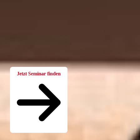
Fortbildung
Für Betriebsräte
Bei der W.A.F. erhalten Sie aktuelles und fachlich fundiertes
Wissen. Einfach und praxisnah aufbereitet.
Jetzt Seminar finden