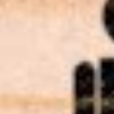
Seminare für Betriebsräte
Katalog kostenlos bestellen
Seminarübersicht
Unternehmen
Wer ist die W.A.F.
Jobs & Karriere
Presse
Service
Kontakt
Newsletter
waf-seminar.de
betriebsrat.ai
betriebsratswahl.de