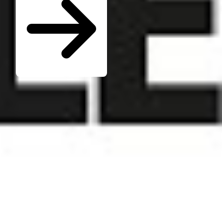
Seminare für Betriebsräte
Katalog kostenlos bestellen
Seminarübersicht
Unternehmen
Wer ist die W.A.F.
Jobs & Karriere
Presse
Service