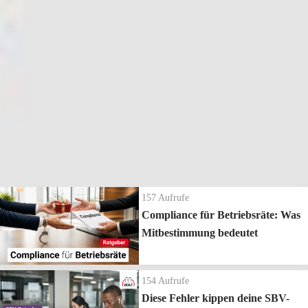
3.828
Aufrufe
| vor 9 Jahren
BetrVG Irrtümer #13 - Die Teilnahme am
Monatsgespräch gilt nicht für alle Betriebsratsmitglieder
Betriebsverfassungsrecht Irrtümer Nummer 13: Die Teilnahme am
Monatsgespräch gilt nicht für alle Betriebsratsmitglieder
Die neuesten Ratgeber Videos
157
Aufrufe
Compliance für Betriebsräte: Was
Mitbestimmung bedeutet
154
Aufrufe
Diese Fehler kippen deine SBV-