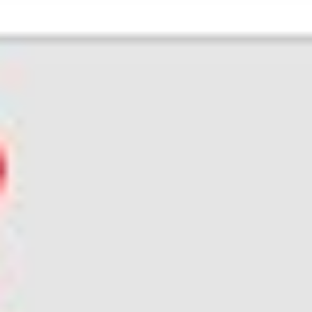
BetrVG Irrtümer #13 - Die Teilnahme am Monatsgespräch gilt
nicht für alle Betriebsratsmitglieder