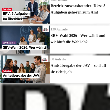
Betriebsratsvorsitzender: Diese 5
Aufgaben gehören zum Amt
130
Aufrufe
SBV-Wahl 2026 - Wer wählt und
wie läuft die Wahl ab?
88
Aufrufe
Amtsübergabe der JAV – so läuft
sie richtig ab
Zur Playlist