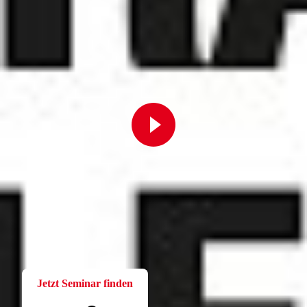
Fortbildung
Für Betriebsräte
Bei der W.A.F. erhalten Sie aktuelles und fachlich fundiertes
Wissen. Einfach und praxisnah aufbereitet.
Jetzt Seminar finden