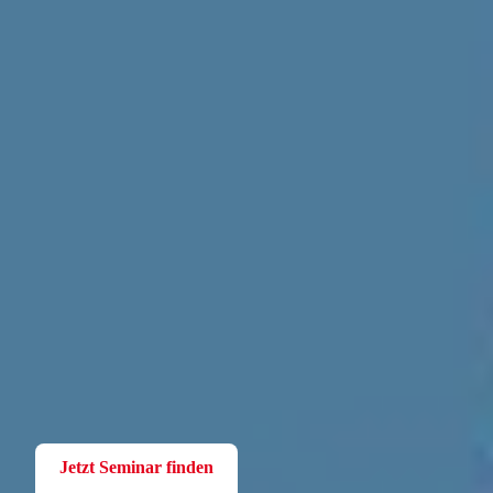
Fortbildung
Für Betriebsräte
Bei der W.A.F. erhalten Sie aktuelles und fachlich fundiertes
Wissen. Einfach und praxisnah aufbereitet.
Jetzt Seminar finden