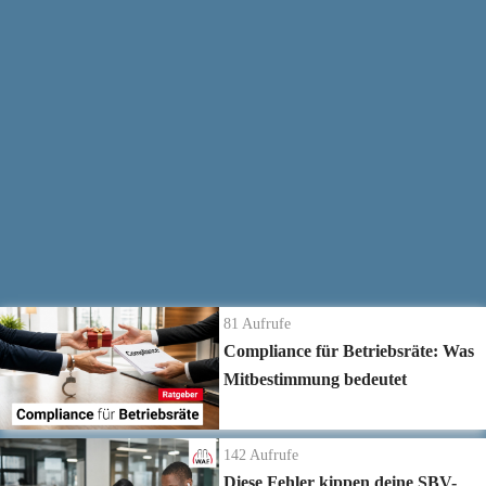
Vereinfachtes Wahlverfahren →
https://www.waf-seminar.de/br256
BR-Wahl außerhalb des regelmäßigen Wahlzeitraums →
Weitere Informationen zum Thema:
https://www.waf-seminar.de/on532
Alles rund um das Thema Betriebsratswahl 2026 →
https://www.betriebsratswahl.de/
Die neuesten Ratgeber Videos
81
Aufrufe
Compliance für Betriebsräte: Was
Mitbestimmung bedeutet
142
Aufrufe
Diese Fehler kippen deine SBV-