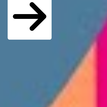
Seminare für Betriebsräte
Katalog kostenlos bestellen
Seminarübersicht
Unternehmen
Wer ist die W.A.F.
Jobs & Karriere
Presse
Service