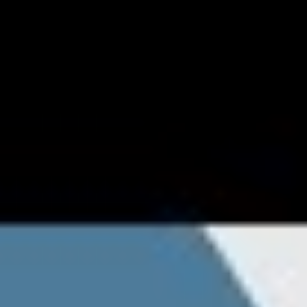
Videos
Videos