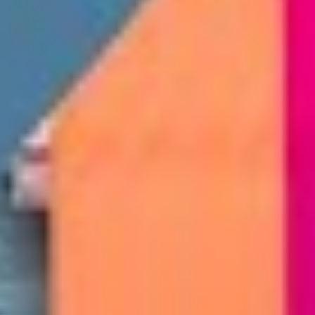
Kontakt
Newsletter
waf-seminar.de
betriebsrat.ai
betriebsratswahl.de