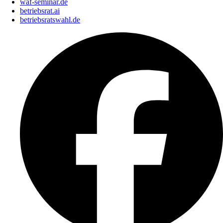
waf-seminar.de
betriebsrat.ai
betriebsratswahl.de