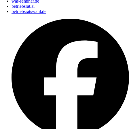
waf-seminar.de
betriebsrat.ai
betriebsratswahl.de