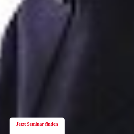
Fortbildung
Für Betriebsräte
Bei der W.A.F. erhalten Sie aktuelles und fachlich fundiertes
Wissen. Einfach und praxisnah aufbereitet.
Jetzt Seminar finden