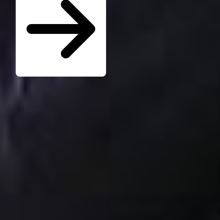
Seminare für Betriebsräte
Katalog kostenlos bestellen
Seminarübersicht
Unternehmen
Wer ist die W.A.F.
Jobs & Karriere
Presse
Service