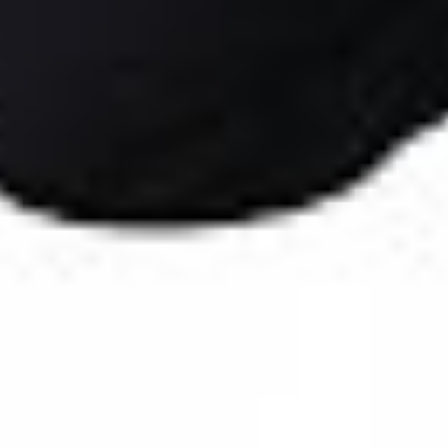
Kontakt
Newsletter
waf-seminar.de
betriebsrat.ai
betriebsratswahl.de