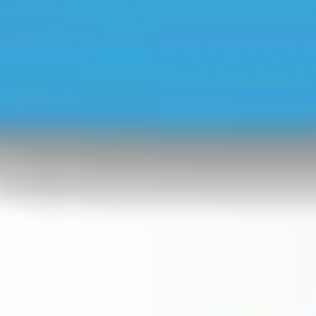
597
Aufrufe
| vor 9 Jahren
Anwaltsbesuche klug vorbereiten - wie geht das?
Die Vorbereitung ist kein Hexenwerk. Nehmen wir an, Sie sind
gekündigt worden. Bitte lachen Sie jetzt nicht, dann bringen Sie die
Kündigung mit. Sie glauben gar nicht, dass das passiert aber es passiert
sehr häufig. Der gekündigte Arbeitnehmer kommt ohne alle
Unterlagen zum Anwalt. Dann kann ich noch nicht einmal ersehen, ob
die Frist, die sogenannte 3-Wochen-Frist für eine
Kündigungsschutzklage bereits um ist oder ob wir noch
Übrigens, hat es wie leider häufig in der Praxis, mehr als nur eine
erfolgsversprechend Klage erheben können oder nicht. Also, Fazit,
Kündigung gegeben, man spricht dann von einer sogenannten
bringen Sie alle Unterlagen mit von denen Sie auch nur glauben, dass
Mehrfachkündigung, dann benötige ich als Ihr Anwalt jede einzelne
der Anwalt einen Blick hineinwerfen sollte. Insbesondere Ihren
Kündigung, die Ihnen erteilt worden ist. Auch wenn Sie gerade vom
Arbeitsvertrag, sämtliche Nachträge zum Arbeitsvertrag,
Anwaltsbesuch zurückkehren und der Arbeitgeber hat Ihnen erneut
Betriebsvereinbarungen, wenn Ihnen diese Kündigungsrelevant
eine Kündigung erteilt, sollten Sie schnurstracks die Anwaltskanzlei
erscheinen und natürlich die Kündigung selbst.
wieder aufsuchen.
Wir müssen gegen jede einzelne Kündigung vorgehen, jedenfalls muss
ich von jeder Kündigung wissen.
Warum?