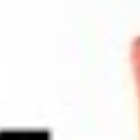
Was aber, wenn es gar nicht um Kündigungen, gar nicht um
Individualarbeitsrecht geht? Was, wenn Sie ein Betriebsrat sind und
sich anwaltlich beraten oder vertreten lassen wollen?
Im Prinzip gilt dann das Gleiche. Ich freue mich darüber, wenn Sie den
Beschluss des Betriebsrat über meine Beauftragung bereits mitbringen
oder wenn Sie jedenfalls vorbereitet darauf sind, dass Sie nach dem
Anwaltstermin alsbald eine Betriebsratssitzung einberufen sollten, in
der meine Beauftragung dann beschlossen wird. Die Beauftragung ist
übrigens denkbar einfach. Der Arbeitgeber muss nicht, wie er häufig
behauptet, vor jedem Anwaltsbesuch zuvor gefragt werden. Dies ist
Kommen wir noch einmal auf das Beispiel der
nur bei einer sogenannten Sachverständigentätigkeit so, hier muss
Kündigungsschutzklage zurück, einem echten arbeitsrechtlichen
vorher eine Vereinbarung mit dem Arbeitgeber getroffen werden. Aber
Klassiker. Vielleicht haben Sie sich schon vor dem Anwaltsbesuch
auch diese Hürde ist regelmäßig zu überwinden.
Gedanken gemacht, über das von Ihnen zu verfolgende Ziel in der
Sache. Als Arbeitnehmer kann es ein taugliches Ziel sein, in jedem
Was wünschen sich Anwälte im Übrigen von ihren Mandanten?
Fall eine Wiedereinstellung zu erreichen. Möglicherweise wollen Sie
um jeden Preis in dem Betrieb weiterarbeiten, in dem man Ihnen
Was will der Mandant? Was kann klugerweise das verbliebene Ziel
gerade die Kündigung erteilt hat. Hierfür kann es gute Gründe geben,
sein?
aber davon muss ich wissen. Andererseits könnte es ein Ziel sein,