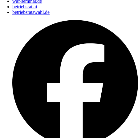
waf-seminar.de
betriebsrat.ai
betriebsratswahl.de