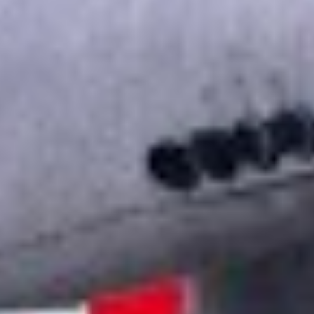
Seminarübersicht
Unternehmen
Wer ist die W.A.F.
Jobs & Karriere
Presse
Service
Kontakt
Newsletter
waf-seminar.de
betriebsrat.ai
betriebsratswahl.de