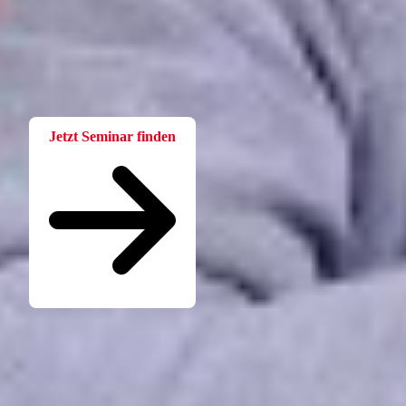
Für Betriebsräte
Bei der W.A.F. erhalten Sie aktuelles und fachlich fundiertes
Wissen. Einfach und praxisnah aufbereitet.
Jetzt Seminar finden
Seminare für Betriebsräte
Katalog kostenlos bestellen