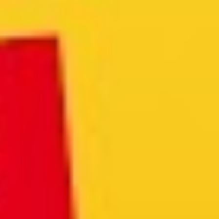
Wer ist die W.A.F.
Jobs & Karriere
Presse
Service
Kontakt
Newsletter
waf-seminar.de
betriebsrat.ai
betriebsratswahl.de