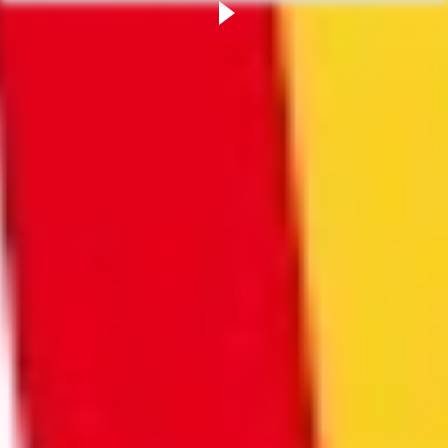
Zur Playlist
Fortbildung
Für Betriebsräte
Bei der W.A.F. erhalten Sie aktuelles und fachlich fundiertes