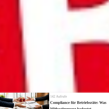
Wie wird mit schwerbehinderten leitenden Angestellten
umgegangen?
Seminarempfehlung aus dem Podcast:
Seminar SBV-Wahl 2022:
https://www.waf-seminar.de/br158
Webinar SBV-Wahl 2022:
https://www.waf-seminar.de/on158
Die neuesten Ratgeber Videos
142
Aufrufe
Compliance für Betriebsräte: Was
Mitbestimmung bedeutet