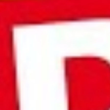
532
Aufrufe
| vor 4 Jahren
SBV-Wahl: Auslegen, nicht aushängen – aber wie?
Auch bei der SBV-Wahl gibt es eine "Wählerliste". Doch mit ihr muss
ganz anders verfahren werden als bei der Betriebsratswahl. Die
Rechtsanwälte Sandra Becker und Niklas Pastille klären dieses Thema
nochmals genauer im heutigen Podcast.
Themen in der heutigen Folge:
Wann braucht es eine Wählerliste?
Auslegen oder doch aushängen?
Sind "Einlasskontrollen" auf der Wahlversammlung zulässig?