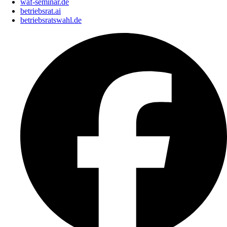
waf-seminar.de
betriebsrat.ai
betriebsratswahl.de