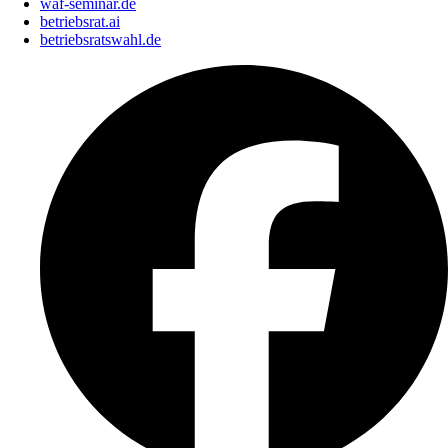
waf-seminar.de
betriebsrat.ai
betriebsratswahl.de